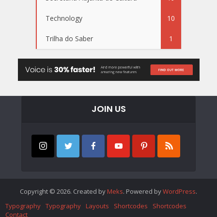
Technology
10
Trilha do Saber
1
JOIN US
Copyright © 2026. Created by
Meks
. Powered by
WordPress
.
Typography
Typography
Layouts
Shortcodes
Shortcodes
Contact