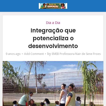
Dia a Dia
Integração que
potencializa o
desenvolvimento
by
9 anos ago
Add Comment
EMEB Professora Nair de Sene Froes